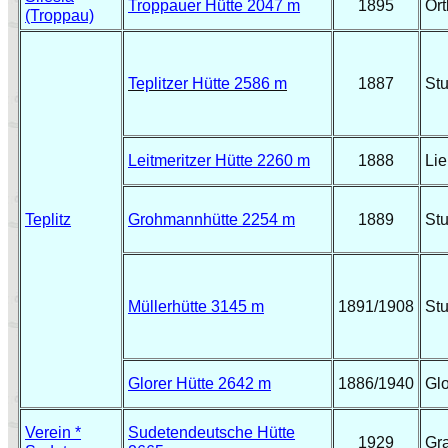
Troppauer Hütte 2047 m
1895
Ort
(Troppau)
Teplitzer Hütte 2586 m
1887
Stu
Leitmeritzer Hütte 2260 m
1888
Lie
Teplitz
Grohmannhütte 2254 m
1889
Stu
Müllerhütte 3145 m
1891/1908
Stu
Glorer Hütte 2642 m
1886/1940
Gl
Verein *
Sudetendeutsche Hütte
1929
Gr