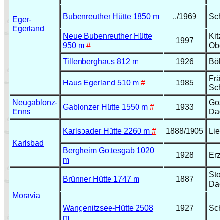
Bubenreuther Hütte 1850 m
../1969
Sc
Eger-
Egerland
Neue Bubenreuther Hütte
Kit
1997
950 m
#
Ob
Tillenberghaus 812 m
1926
Bö
Fr
Haus Egerland
510 m
#
1985
Sc
Neugablonz-
Go
Gablonzer Hütte 1550 m
#
1933
Enns
Da
Karlsbader Hütte 2260 m
#
1888/1905
Lie
Karlsbad
Bergheim Gottesgab 1020
1928
Er
m
Sto
Brünner Hütte 1747 m
1887
Da
Moravia
Wangenitzsee-Hütte 2508
1927
Sc
m