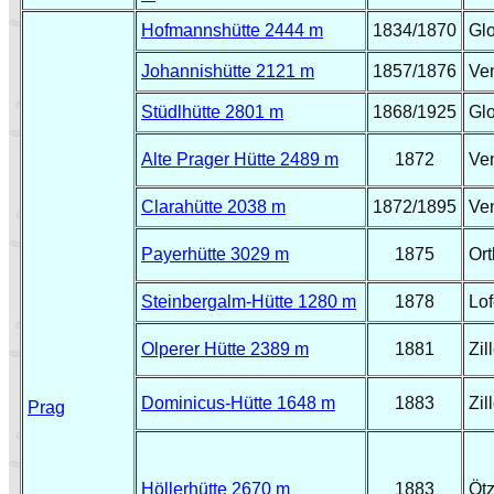
Hofmannshütte 2444 m
1834/1870
Gl
Johannishütte 2121 m
1857/1876
Ve
Stüdlhütte 2801 m
1868/1925
Gl
Alte Prager Hütte 2489 m
1872
Ve
Clarahütte 2038 m
1872/1895
Ve
Payerhütte 3029 m
1875
Ort
Steinbergalm-Hütte 1280 m
1878
Lof
Olperer Hütte 2389 m
1881
Zil
Dominicus-Hütte 1648 m
1883
Zil
Prag
Höllerhütte 2670 m
1883
Ötz