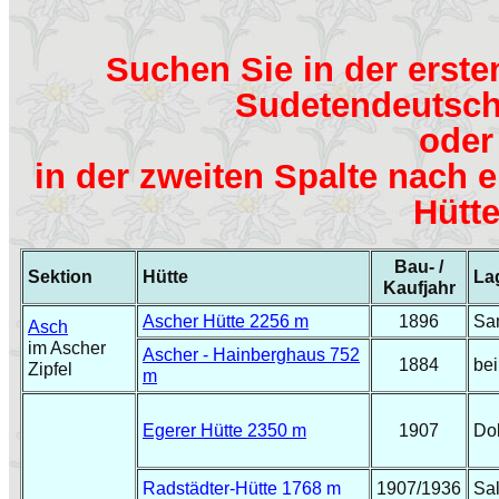
Suchen Sie in der erste
Sudetendeutsch
oder
in der zweiten Spalte nach
Hütt
Bau- /
Sektion
Hütte
La
Kaufjahr
Ascher Hütte 2256 m
1896
Sa
Asch
im Ascher
Ascher - Hainberghaus 752
1884
bei
Zipfel
m
Egerer Hütte 2350 m
1907
Do
Radstädter-Hütte 1768 m
1907/1936
Sa