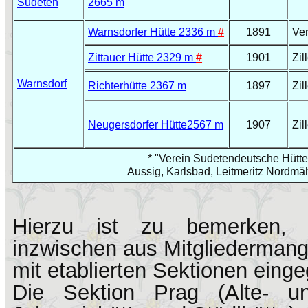
Sudeten
2665 m
Warnsdorfer Hütte 2336 m
#
1891
Ve
Zittauer Hütte 2329 m
#
1901
Zil
Warnsdorf
Richterhütte 2367 m
1897
Zil
Neugersdorfer Hütte2567 m
1907
Zil
* "Verein Sudetendeutsche Hütte
Aussig, Karlsbad, Leitmeritz Nordmäh
Hierzu ist zu bemerken, 
inzwischen aus Mitgliederman
mit etablierten Sektionen eing
Die Sektion Prag (Alte- u