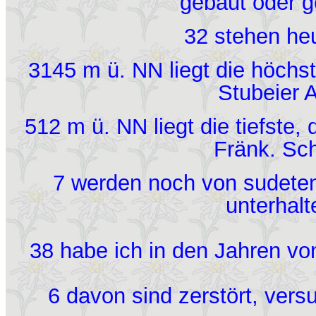
gebaut oder g
32 stehen he
3145 m ü. NN liegt die höchst
Stubeier 
512 m ü. NN liegt die tiefste,
Fränk. Sc
7 werden noch von sudete
unterhal
38 habe ich in den Jahren vo
6 davon sind zerstört, ver