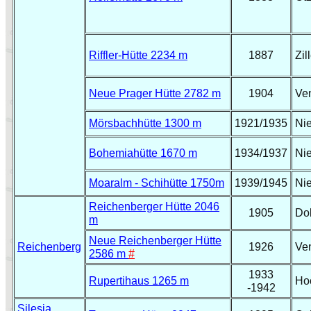
Riffler-H
ütte 2234 m
1887
Zil
Neue Prager Hütte 2782 m
1904
Ve
Mörsbachhütte 1300 m
1921/1935
Ni
Bohemiahütte
1670 m
1934/1937
Ni
Moaralm - Schihütte 1750m
1939/1945
Nie
Reichenberger Hütte 2046
1905
Do
m
Neue Reichenberger Hütte
Reichenberg
1926
Ve
2586 m
#
1933
Rupertihaus 1265 m
Ho
-1942
Silesia